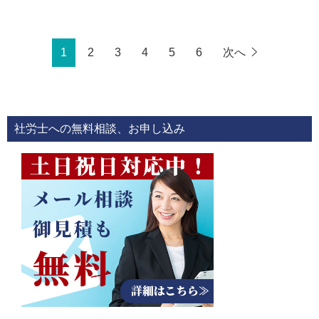
1
2
3
4
5
6
次へ
社労士への無料相談、お申し込み